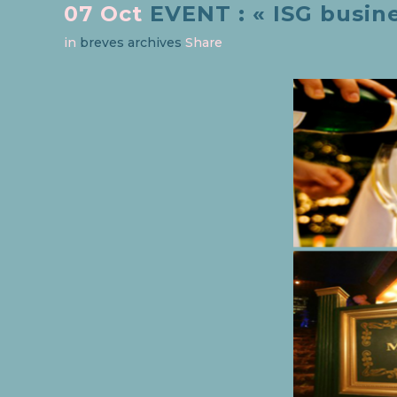
07 Oct
EVENT : « ISG busine
in
breves archives
Share