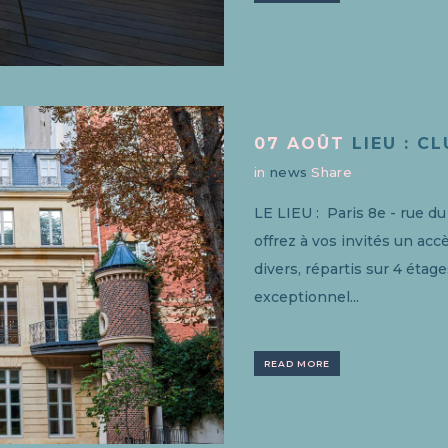
07 AOÛT
LIEU : C
in
news
Share
LE LIEU : Paris 8e - rue 
offrez à vos invités un accè
divers, répartis sur 4 étage
exceptionnel...
READ MORE