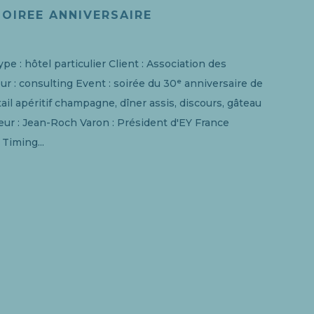
SOIREE ANNIVERSAIRE
Type : hôtel particulier Client : Association des
r : consulting Event : soirée du 30ᵉ anniversaire de
tail apéritif champagne, dîner assis, discours, gâteau
eur : Jean-Roch Varon : Président d'EY France
Timing...