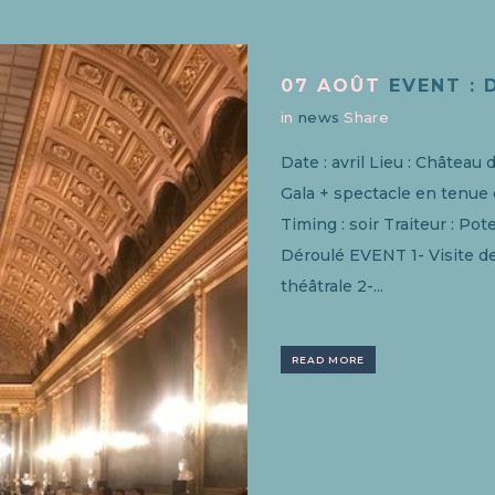
07 AOÛT
EVENT : 
in
news
Share
Date : avril Lieu : Château 
Gala + spectacle en tenue
Timing : soir Traiteur : Po
Déroulé EVENT 1- Visite 
théâtrale 2-...
READ MORE