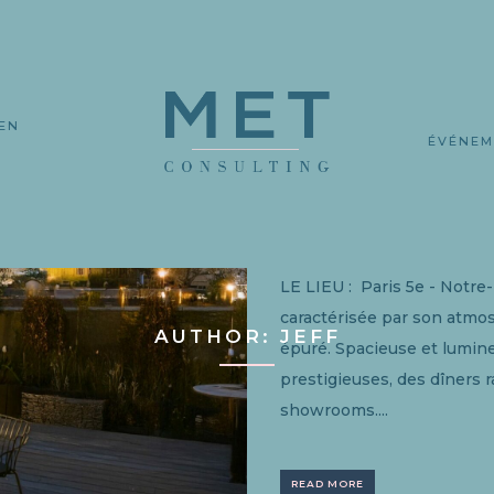
EN
L
ÉVÉNEM
07 AOÛT
LIEU : E
NOTRE DAME
in
news
Share
LE LIEU : Paris 5e - Notre
caractérisée par son atmo
AUTHOR: JEFF
épuré. Spacieuse et lumine
prestigieuses, des dîners 
showrooms....
READ MORE