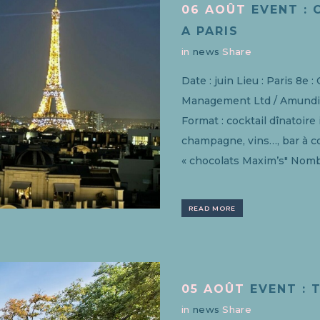
06 AOÛT
EVENT : 
A PARIS
in
news
Share
Date : juin Lieu : Paris 8e
Management Ltd / Amundi Se
Format : cocktail dînatoir
champagne, vins…, bar à co
« chocolats Maxim’s" Nomb
READ MORE
05 AOÛT
EVENT : 
in
news
Share