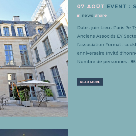
07 AOÛT
EVENT : 
in
news
Share
Date : juin Lieu : Paris 7e 
Anciens Associés EY Secteu
l'association Format : cock
anniversaire Invité d'honn
Nombre de personnes : 85 
READ MORE