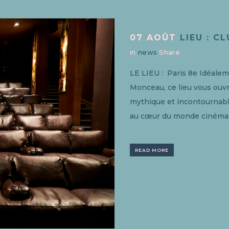
07 AOÛT
LIEU : C
in
news
Share
LE LIEU : Paris 8e Idéalem
Monceau, ce lieu vous ouvr
mythique et incontournable
au cœur du monde cinémat
READ MORE