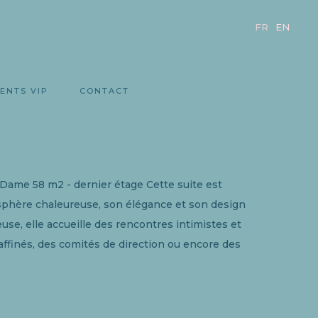
FR
EN
ENTS VIP
CONTACT
SPACE PRIVÉ AVEC ACCÈS ROOFTOP
-Dame 58 m2 - dernier étage Cette suite est
sphère chaleureuse, son élégance et son design
use, elle accueille des rencontres intimistes et
raffinés, des comités de direction ou encore des