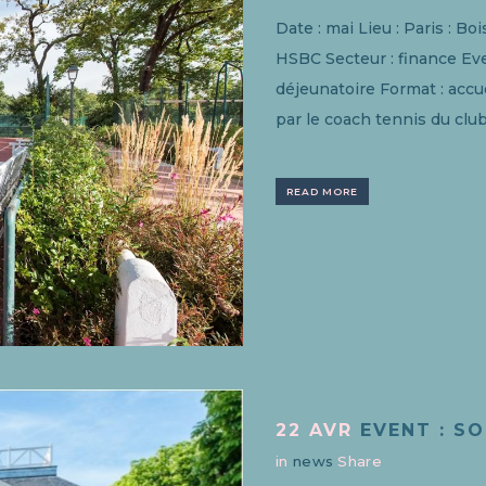
Date : mai Lieu : Paris : Bo
HSBC Secteur : finance Even
déjeunatoire Format : accue
par le coach tennis du club
READ MORE
22 AVR
EVENT : S
in
news
Share