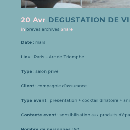
20 Avr
DEGUSTATION DE VI
in
breves archives
Share
Date
: mars
Lieu
: Paris – Arc de Triomphe
Type
: salon privé
Client
: compagnie d’assurance
Type event
: présentation + cocktail dînatoire + a
Contexte event
: sensibilisation aux produits d’é
Nombre de personnes :
50