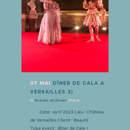
07 MAI
DÎNER DE GALA A
VERSAILLES 3)
in
breves archives
Share
Date : avril 2023 Lieu : Château
de Versailles Client : Beauté
Type event : dîner de Gala +