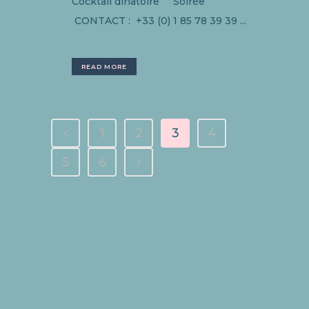
Cocktail dînatoire Soirée
CONTACT : +33 (0) 1 85 78 39 39 ...
READ MORE
1
2
3
4
5
6